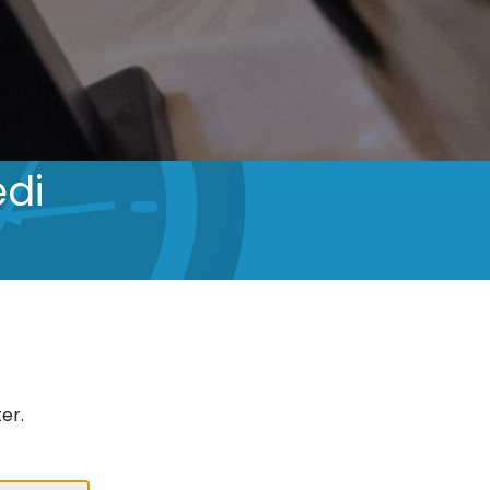
edi
er.