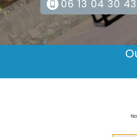
06 13 04 30 43
Ou
No