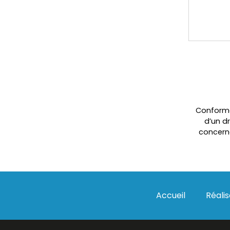
Conformém
d’un d
concerne
Accueil
Réalis